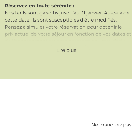
Réservez en toute sérénité :
Nos tarifs sont garantis jusqu’au 31 janvier. Au-delà de
cette date, ils sont susceptibles d’être modifiés.
Pensez à simuler votre réservation pour obtenir le
prix actuel de votre séjour en fonction de vos dates et
de l’hébergement ou emplacement de votre choix.
Et pour plus de tranquillité, vous pouvez
souscrire à
Lire plus
l’assurance annulation à hauteur de 3,5%
du
montant de la réservation, y compris pour les
personnes supplémentaires.
Paiement flexible :
Nous vous offrons la possibilité de régler votre séjour
en plusieurs fois, à condition que le solde soit réglé à
votre arrivée, vous permettant ainsi de mieux gérer
votre budget.
Nos forfaits comprennent :
Ne manquez pas l
L’utilisation des installations du camping