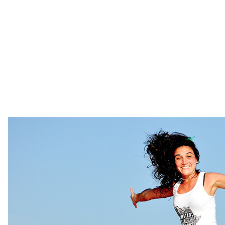
(piscine, aire de jeux, etc.) ;
L’accès à tous les services, sauf l’espace ZEN
(jacuzzi et sauna), qui reste payant et sur
réservation.