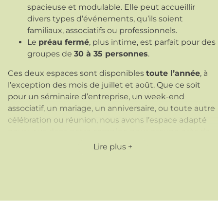
spacieuse et modulable. Elle peut accueillir
divers types d’événements, qu’ils soient
familiaux, associatifs ou professionnels.
Le
préau fermé
, plus intime, est parfait pour des
groupes de
30 à 35 personnes
.
Ces deux espaces sont disponibles
toute l’année
, à
l’exception des mois de juillet et août. Que ce soit
pour un séminaire d’entreprise, un week-end
associatif, un mariage, un anniversaire, ou toute autre
célébration ou réunion, nous avons l’espace adapté
pour vous dans notre camping pour groupe près de
Challans.
Lire plus
La salle d’animation offre l’espace nécessaire pour
accueillir vos invités dans un cadre agréable et
confortable, tandis que le préau fermé vous permet
de profiter d’un environnement plus intime et
chaleureux, tout en bénéficiant de la
tranquillité
de