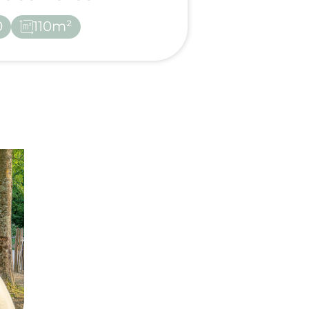
0
110m²