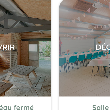
RIR
DÉ
réau fermé
Salle